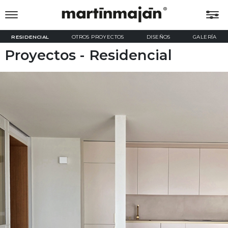
RESIDENCIAL
OTROS PROYECTOS
DISEÑOS
GALERÍA
Proyectos
- Residencial